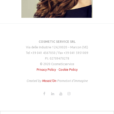
COSMETIC SERVICE SRL
Via delle Industrie 124,30020 – Marcon (VE)
Tel +39 041 4567050 / Fax +39 041 5951009
P.I. 02709470278
© 2020 Cosmeticservice
Privacy Policy
-
Cookie Policy
Created by
Mosaic'On
Promotori d'Immagine