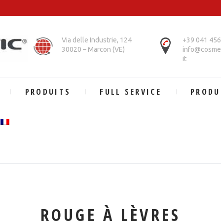
Via delle Industrie, 124
+39 041 45
30020 – Marcon (VE)
info@cosmet
it
PRODUITS
FULL SERVICE
PRODU
ROUGE À LÈVRES