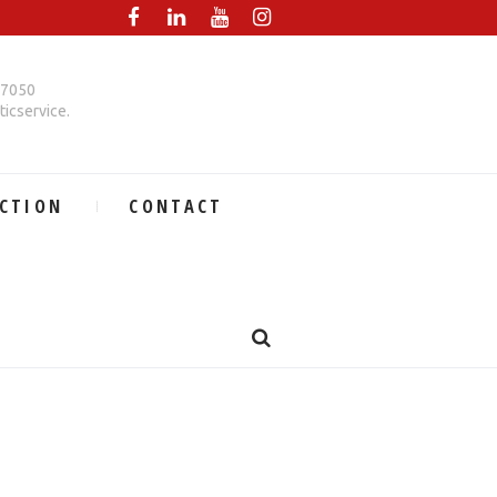
67050
icservice.
CTION
CONTACT